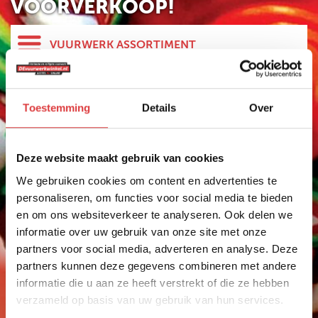
VOORVERKOOP!
VUURWERK ASSORTIMENT
HELE ASSORTIMENT
NIEUW
Toestemming
Details
Over
500 GRAM
Vuurwerk Zelzate
AANBIEDINGEN
Vuurwerk kopen in Zelzate
Deze website maakt gebruik van cookies
VUURWERK
Het mooiste vuurwerk koop je in de buurt van Zelzate
We gebruiken cookies om content en advertenties te
BESTELLEN
bij Vuurwerkmagazijnxxl.nl. Wij zijn als
personaliseren, om functies voor social media te bieden
vuurwerkdealer aangesloten bij devuurwerkwinkel.nl.
VUURWERK AFHALEN
en om ons websiteverkeer te analyseren. Ook delen we
Al jaren één van de grootste vuurwerk
verkooppunten in de buurt van Zelzate.
informatie over uw gebruik van onze site met onze
VUURWERKBONNEN
Vuurwerkmagazijnxxl.nl is dé vuurwerkdealer voor
INWISSELEN
partners voor social media, adverteren en analyse. Deze
de regio Axel, Terneuzen, Zeeland en Zeeuws
partners kunnen deze gegevens combineren met andere
vlaanderen. Ook veel mensen uit Hulst, Zelzate en
informatie die u aan ze heeft verstrekt of die ze hebben
Sas van Gent kopen vuurwerk bij
verzameld op basis van uw gebruik van hun services.
Vuurwerkmagazijnxxl.nl.