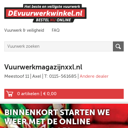
Vuurwerk & veiligheid
FAQ
Vuurwerkmagazijnxxl.nl
Meestoof 11
Axel
T: 0115-561685
Andere dealer
0 artikelen
|
€ 0,00
BINNENKORT STARTEN WE
WEER MET DE ONLINE