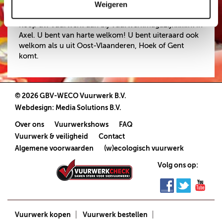
Weigeren
Komt u uit Zelzate?
Koop uw vuurwerk dan bij Vuurwerkmagazijnxxl.nl in
Axel. U bent van harte welkom! U bent uiteraard ook
welkom als u uit Oost-Vlaanderen, Hoek of Gent
komt.
© 2026 GBV-WECO Vuurwerk B.V.
Webdesign
:
Media Solutions B.V.
Over ons
Vuurwerkshows
FAQ
Vuurwerk & veiligheid
Contact
Algemene voorwaarden
(w)ecologisch vuurwerk
Volg ons op:
Vuurwerk kopen
Vuurwerk bestellen