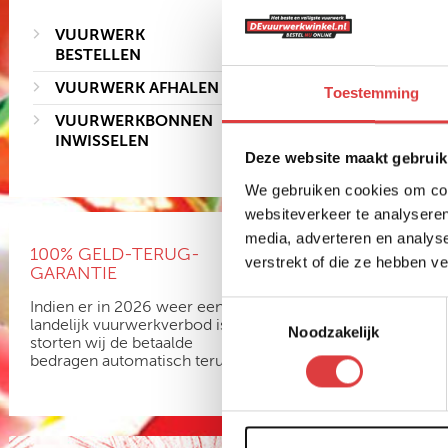
VUURWERK
BESTELLEN
VUURWERK AFHALEN
Toestemming
VUURWERKBONNEN
INWISSELEN
Deze website maakt gebruik
We gebruiken cookies om cont
websiteverkeer te analyseren
media, adverteren en analys
100% GELD-TERUG-
verstrekt of die ze hebben v
GARANTIE
Indien er in 2026 weer een
Toestemmingsselectie
landelijk vuurwerkverbod is,
Noodzakelijk
storten wij de betaalde
bedragen automatisch terug