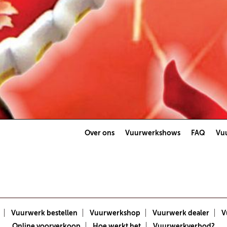
Over ons
Vuurwerkshows
FAQ
Vuu
Vuurwerk bestellen
Vuurwerkshop
Vuurwerk dealer
V
Online voorverkoop
Hoe werkt het
Vuurwerkverbod?