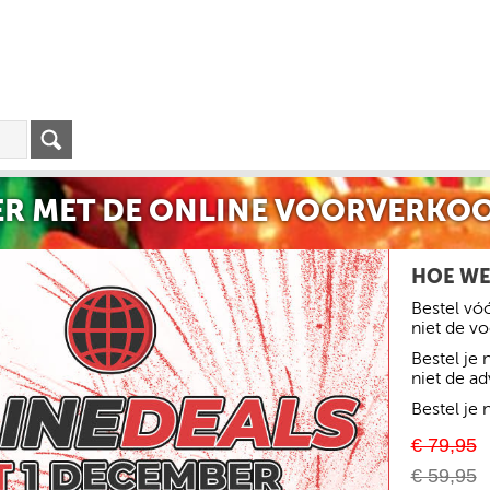
R MET DE ONLINE VOORVERKOO
HOE WE
Bestel vóó
niet de v
Bestel je
niet de ad
Bestel je 
€ 79,95
€ 59,95