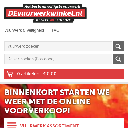
Vuurwerk & veiligheid
FAQ
0 artikelen
|
€ 0,00
BINNENKORT STARTEN WE
WEER MET DE ONLINE
VOORVERKOOP!
VUURWERK ASSORTIMENT