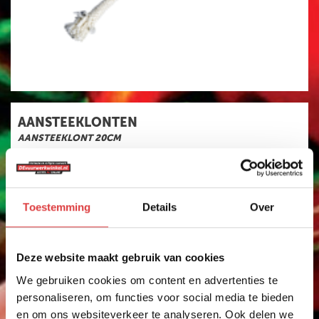
SINGLE SHOTS
VUURWERKPAKKET
CAT.F1 VUURWERK
BOMB BAGS
VEILIGHEIDSARTIKELEN
AANSTEEKLONTEN
500 GRAM
AANSTEEKLONT 20CM
AANBIEDINGEN
art.nr: 1737
- meer info
0
,25
VUURWERK
Toestemming
Details
Over
BESTELLEN
VUURWERK AFHALEN
Deze website maakt gebruik van cookies
VUURWERKBONNEN
INWISSELEN
We gebruiken cookies om content en advertenties te
personaliseren, om functies voor social media te bieden
en om ons websiteverkeer te analyseren. Ook delen we