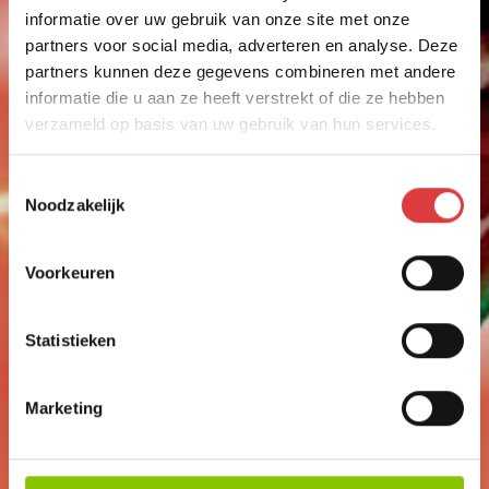
informatie over uw gebruik van onze site met onze
partners voor social media, adverteren en analyse. Deze
partners kunnen deze gegevens combineren met andere
informatie die u aan ze heeft verstrekt of die ze hebben
verzameld op basis van uw gebruik van hun services.
Toestemmingsselectie
Noodzakelijk
Voorkeuren
VUURWERKBRIL JUNIOR
VUURWERKBRIL, LONT EN INSTRUCTIE
Statistieken
art.nr: 1922
- meer info
1
,99
Marketing