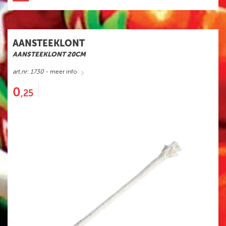
HELE ASSORTIMENT
NIEUW
AANSTEEKLONT
GBV
AANSTEEKLONT 20CM
FUNKE
art.nr: 1730
- meer info
EVOLUTION
0
,25
ST8MENT
SPINNERS
KNALLERS
CRACKLING
FONTEINEN
STERRETJES
STADIONFAKKEL
DIVERSEN