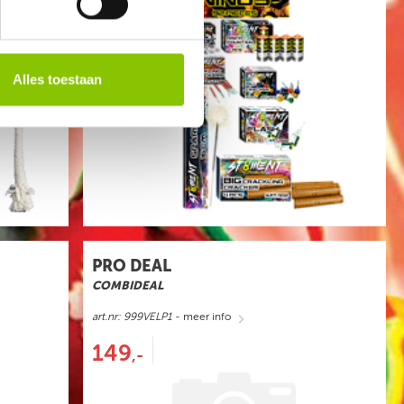
Alles toestaan
PRO DEAL
COMBIDEAL
art.nr: 999VELP1
- meer info
149
,-