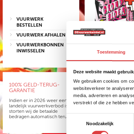
VUURWERK
BESTELLEN
VUURWERK AFHALEN
VUURWERKBONNEN
INWISSELEN
Toestemming
Deze website maakt gebruik
We gebruiken cookies om cont
100% GELD-TERUG-
THUNDER BULKD
websiteverkeer te analyseren
GARANTIE
240 SINGLE SHOTS
media, adverteren en analys
Indien er in 2026 weer een
verstrekt of die ze hebben v
art.nr: 1599A
- meer info
landelijk vuurwerkverbod is,
storten wij de betaalde
125
,-
bedragen automatisch terug
Toestemmingsselectie
Noodzakelijk