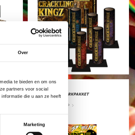
Over
 media te bieden en om ons
AL
NINOS
ze partners voor social
92-DELIG VUURWERKPAKKET
nformatie die u aan ze heeft
art.nr: 8015
- meer info
5
,99
Marketing