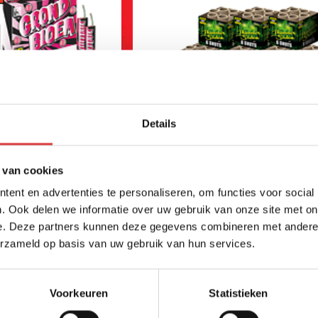
Details
 van cookies
ent en advertenties te personaliseren, om functies voor social
EAL
AANSTEEKLONTEN BULKDE
. Ook delen we informatie over uw gebruik van onze site met on
5 AANSTEEKLONTEN
e. Deze partners kunnen deze gegevens combineren met andere i
erzameld op basis van uw gebruik van hun services.
art.nr: 1730BULK
- meer info
1
,25
Voorkeuren
Statistieken