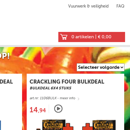
Vuurwerk & veiligheid
FAQ
0 artikelen
|
€ 0,00
P!
DEAL
CRACKLING FOUR BULKDEAL
BULKDEAL 6X4 STUKS
art.nr: 1106BULK
- meer info
14
,94