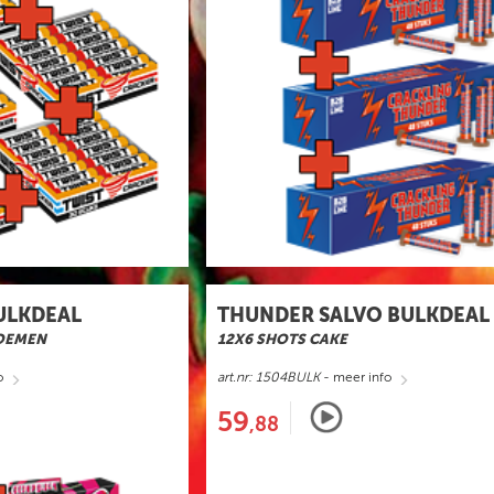
ULKDEAL
THUNDER SALVO BULKDEAL
OEMEN
12X6 SHOTS CAKE
o
art.nr: 1504BULK
- meer info
59
,88