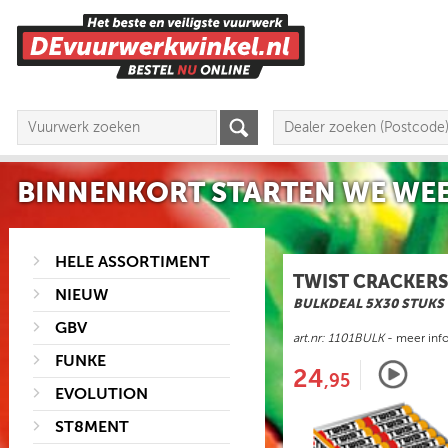
BINNENKORT STARTEN WE WEE
HELE ASSORTIMENT
TWIST CRACKERS
NIEUW
BULKDEAL 5X30 STUKS
GBV
art.nr: 1101BULK
- meer inf
FUNKE
24
,95
EVOLUTION
ST8MENT