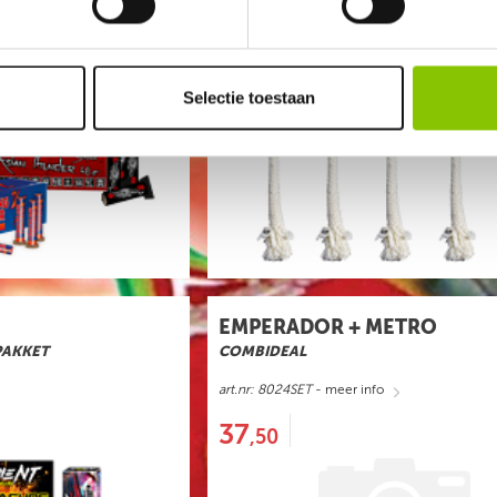
Selectie toestaan
EMPERADOR + METRO
PAKKET
COMBIDEAL
art.nr: 8024SET
- meer info
37
,50