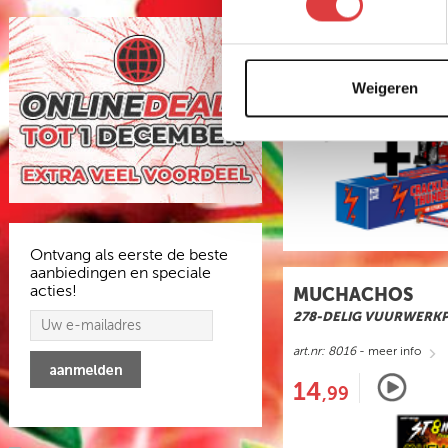
Weigeren
Ontvang als eerste de beste
aanbiedingen en speciale
acties!
MUCHACHOS
278-DELIG VUURWERK
art.nr: 8016
- meer info
14
,99