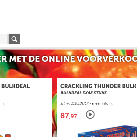
R MET DE ONLINE VOORVERKOO
 BULKDEAL
CRACKLING THUNDER BULK
BULKDEAL 3X48 STUKS
o
art.nr: 1105BULK
- meer info
87
,97