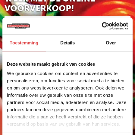
VOORVERKOOP!
VUURWERK ASSORTIMENT
HELE ASSORTIMENT
Toestemming
Details
Over
NIEUW
GBV
Vuurwerk Escharen
Deze website maakt gebruik van cookies
SPINNERS
Vuurwerk kopen in Escharen
We gebruiken cookies om content en advertenties te
KNALLERS
Het mooiste vuurwerk koop je in de buurt van
personaliseren, om functies voor social media te bieden
Escharen bij Nijmeegs Jopie Escharen. Wij zijn als
CRACKLING
en om ons websiteverkeer te analyseren. Ook delen we
vuurwerkdealer aangesloten bij devuurwerkwinkel.nl.
FONTEINEN
informatie over uw gebruik van onze site met onze
Al jaren één van de grootste vuurwerk
partners voor social media, adverteren en analyse. Deze
verkooppunten in de buurt van Escharen.
STERRETJES
partners kunnen deze gegevens combineren met andere
Nijmeegs Jopie Escharen is dé vuurwerkdealer voor
STADIONFAKKEL
de regio Escharen, Velp, Beers en Grave. Ook veel
informatie die u aan ze heeft verstrekt of die ze hebben
mensen uit Cuijk, Mill en Reek kopen vuurwerk bij
verzameld op basis van uw gebruik van hun services.
DIVERSEN
Nijmeegs Jopie Escharen.