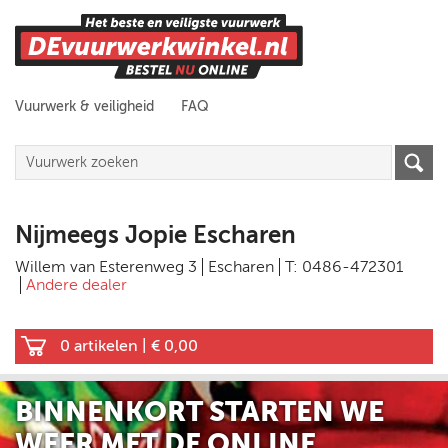
Vuurwerk & veiligheid
FAQ
Nijmeegs Jopie Escharen
Willem van Esterenweg 3
Escharen
T: 0486-472301
Andere dealer
0 artikelen
|
€ 0,00
BINNENKORT STARTEN WE
WEER MET DE ONLINE