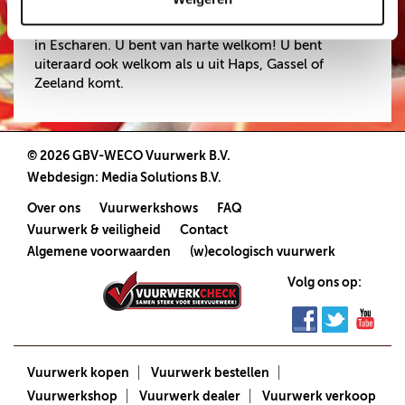
Koop uw vuurwerk dan bij Nijmeegs Jopie Escharen
in Escharen. U bent van harte welkom! U bent
uiteraard ook welkom als u uit Haps, Gassel of
Zeeland komt.
© 2026 GBV-WECO Vuurwerk B.V.
Webdesign
:
Media Solutions B.V.
Over ons
Vuurwerkshows
FAQ
Vuurwerk & veiligheid
Contact
Algemene voorwaarden
(w)ecologisch vuurwerk
Volg ons op:
Vuurwerk kopen
Vuurwerk bestellen
Vuurwerkshop
Vuurwerk dealer
Vuurwerk verkoop