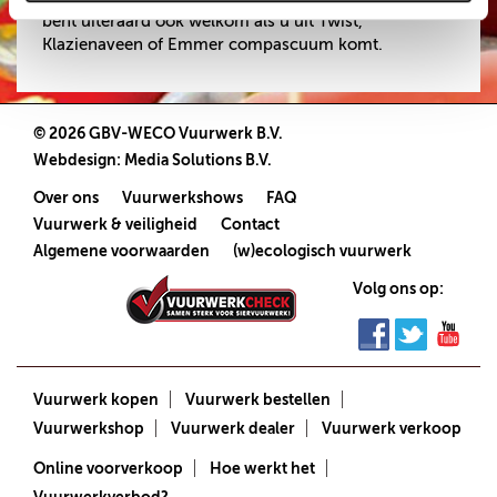
bent uiteraard ook welkom als u uit Twist,
Klazienaveen of Emmer compascuum komt.
© 2026 GBV-WECO Vuurwerk B.V.
Webdesign
:
Media Solutions B.V.
Over ons
Vuurwerkshows
FAQ
Vuurwerk & veiligheid
Contact
Algemene voorwaarden
(w)ecologisch vuurwerk
Volg ons op:
Vuurwerk kopen
Vuurwerk bestellen
Vuurwerkshop
Vuurwerk dealer
Vuurwerk verkoop
Online voorverkoop
Hoe werkt het