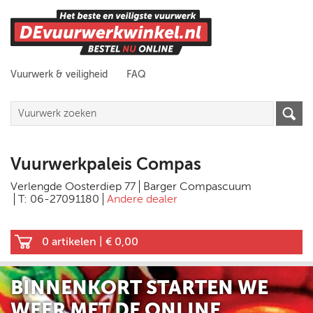
Vuurwerk & veiligheid
FAQ
Vuurwerkpaleis Compas
Verlengde Oosterdiep 77
Barger Compascuum
T: 06-27091180
Andere dealer
0 artikelen
|
€ 0,00
BINNENKORT STARTEN WE
WEER MET DE ONLINE