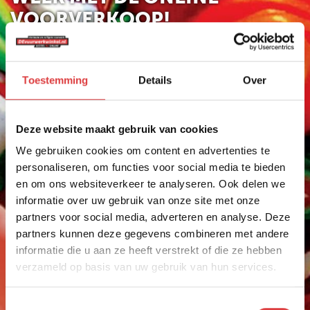
VOORVERKOOP!
VUURWERK ASSORTIMENT
Toestemming
Details
Over
HELE ASSORTIMENT
NIEUW
500 GRAM
Vuurwerk Meppen
Deze website maakt gebruik van cookies
AANBIEDINGEN
We gebruiken cookies om content en advertenties te
Vuurwerk kopen in Meppen
personaliseren, om functies voor social media te bieden
VUURWERK
Het mooiste vuurwerk koop je in de buurt van
en om ons websiteverkeer te analyseren. Ook delen we
BESTELLEN
Meppen bij Vuurwerkpaleis Compas. Wij zijn als
informatie over uw gebruik van onze site met onze
vuurwerkdealer aangesloten bij devuurwerkwinkel.nl.
VUURWERK AFHALEN
partners voor social media, adverteren en analyse. Deze
Al jaren één van de grootste vuurwerk
partners kunnen deze gegevens combineren met andere
verkooppunten in de buurt van Meppen.
VUURWERKBONNEN
informatie die u aan ze heeft verstrekt of die ze hebben
Vuurwerkpaleis Compas is dé vuurwerkdealer voor
INWISSELEN
de regio Barger Compascuum, Emmen, Klazienaveen
verzameld op basis van uw gebruik van hun services.
en Ter apel. Ook veel mensen uit Erica, Zwartemeer
en Meppen kopen vuurwerk bij Vuurwerkpaleis
Toestemmingsselectie