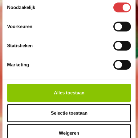
Toestemmingsselectie
Noodzakelijk
Voorkeuren
Statistieken
Marketing
Alles toestaan
Selectie toestaan
MASTER MINES
6 STUKS
Weigeren
art.nr: 1103
- meer info