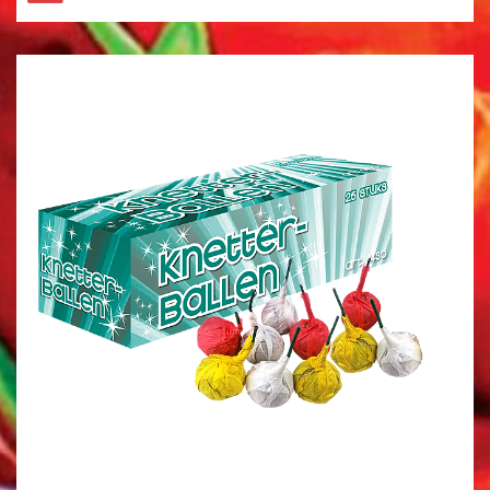
HELE ASSORTIMENT
NIEUW
GBV
FUNKE
EVOLUTION
ST8MENT
SPINNERS
KNALLERS
CRACKLING
FONTEINEN
STERRETJES
STADIONFAKKEL
DIVERSEN