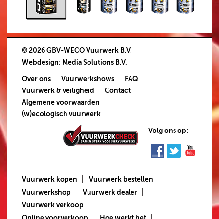
© 2026 GBV-WECO Vuurwerk B.V.
Webdesign
:
Media Solutions B.V.
Over ons
Vuurwerkshows
FAQ
Vuurwerk & veiligheid
Contact
Algemene voorwaarden
(w)ecologisch vuurwerk
Volg ons op:
Vuurwerk kopen
Vuurwerk bestellen
Vuurwerkshop
Vuurwerk dealer
Vuurwerk verkoop
Online voorverkoop
Hoe werkt het