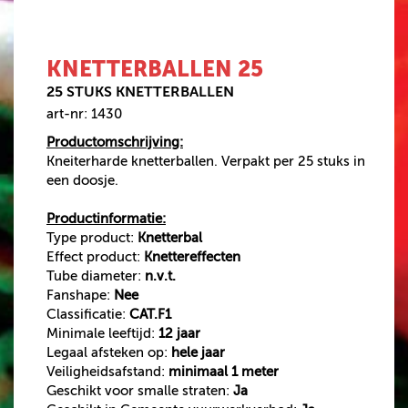
SINGLE SHOTS
VUURWERKPAKKET
KNETTERBALLEN 25
CAT.F1 VUURWERK
25 STUKS KNETTERBALLEN
BOMB BAGS
art-nr: 1430
VEILIGHEIDSARTIKELEN
Productomschrijving:
500 GRAM
Kneiterharde knetterballen. Verpakt per 25 stuks in
een doosje.
AANBIEDINGEN
Productinformatie:
Type product:
Knetterbal
VUURWERK
Effect product:
Knettereffecten
BESTELLEN
Tube diameter:
n.v.t.
Fanshape:
Nee
VUURWERK AFHALEN
Classificatie:
CAT.F1
VUURWERKBONNEN
Minimale leeftijd:
12 jaar
INWISSELEN
Legaal afsteken op:
hele jaar
Veiligheidsafstand:
minimaal 1 meter
Geschikt voor smalle straten:
Ja