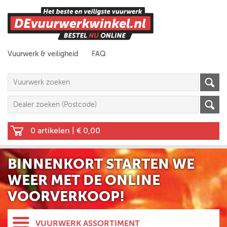
Vuurwerk & veiligheid
FAQ
0 artikelen
|
€ 0,00
BINNENKORT STARTEN WE
WEER MET DE ONLINE
VOORVERKOOP!
VUURWERK ASSORTIMENT