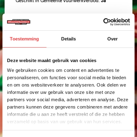
Geschikt in Gemeente vuurwerkverbod:
Ja
€ 3,99
Op voorraad?
Ja
Toestemming
Details
Over
Effect intensiteit
Deze website maakt gebruik van cookies
Anderen bekeken ook
We gebruiken cookies om content en advertenties te
personaliseren, om functies voor social media te bieden
en om ons websiteverkeer te analyseren. Ook delen we
CIJFERSTER 9
informatie over uw gebruik van onze site met onze
CIJFERSTER NEGEN
partners voor social media, adverteren en analyse. Deze
partners kunnen deze gegevens combineren met andere
art.nr: 1609
- meer info
informatie die u aan ze heeft verstrekt of die ze hebben
1
verzameld op basis van uw gebruik van hun services.
,29