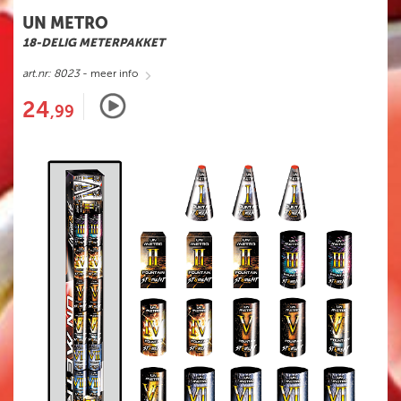
UN METRO
18-DELIG METERPAKKET
art.nr: 8023
- meer info
24
,99