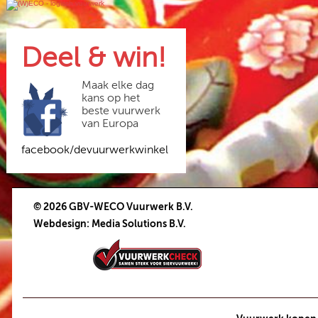
Deel & win!
Maak elke dag
kans op het
beste vuurwerk
van Europa
facebook/devuurwerkwinkel
© 2026 GBV-WECO Vuurwerk B.V.
Webdesign
:
Media Solutions B.V.