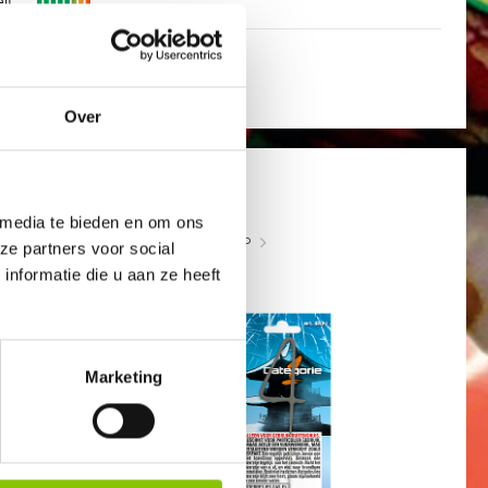
eit
Over
CIJFERSTER 4
CIJFERSTER VIER
 media te bieden en om ons
art.nr: 1604
- meer info
ze partners voor social
nformatie die u aan ze heeft
1
,29
Marketing