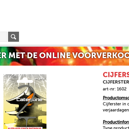
R MET DE ONLINE VOORVERKOO
CIJFER
CIJFERSTE
art-nr: 1602
Productomsch
Cijferster in
verjaardagen!
Productinfor
Type produc