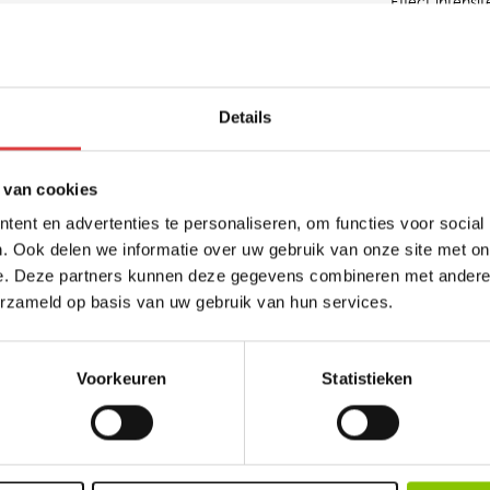
Effect intensit
Anderen bekeken ook
Details
N
BENGALS
 van cookies
UDER
4 FONTEINEN
ent en advertenties te personaliseren, om functies voor social
art.nr: 1008
- meer info
. Ook delen we informatie over uw gebruik van onze site met on
e. Deze partners kunnen deze gegevens combineren met andere i
5
,99
erzameld op basis van uw gebruik van hun services.
Voorkeuren
Statistieken