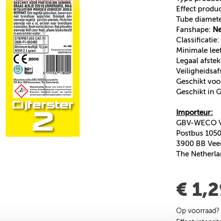
Effect produ
Tube diamet
Fanshape:
N
Classificatie:
Minimale leef
Legaal afste
Veiligheidsa
Geschikt voo
Geschikt in
Importeur:
GBV-WECO Vu
Postbus 105
3900 BB Vee
The Netherl
€ 1,
Op voorraad?