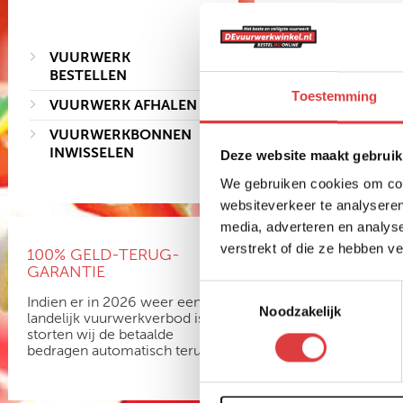
VUURWERK
BESTELLEN
Toestemming
VUURWERK AFHALEN
VUURWERKBONNEN
FEESTFONTEINE
INWISSELEN
Deze website maakt gebruik
FEESTFONTEINEN + HO
We gebruiken cookies om cont
art.nr: 1699
- meer info
websiteverkeer te analyseren
media, adverteren en analys
2
,99
verstrekt of die ze hebben v
100% GELD-TERUG-
GARANTIE
Toestemmingsselectie
Indien er in 2026 weer een
Noodzakelijk
landelijk vuurwerkverbod is,
storten wij de betaalde
bedragen automatisch terug