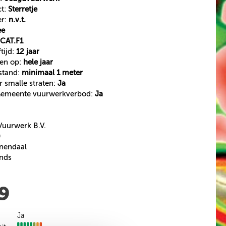
ct:
Sterretje
er:
n.v.t.
ee
CAT.F1
tijd:
12 jaar
ken op:
hele jaar
fstand:
minimaal 1 meter
r smalle straten:
Ja
 Gemeente vuurwerkverbod:
Ja
urwerk B.V.
0
nendaal
ands
29
Ja