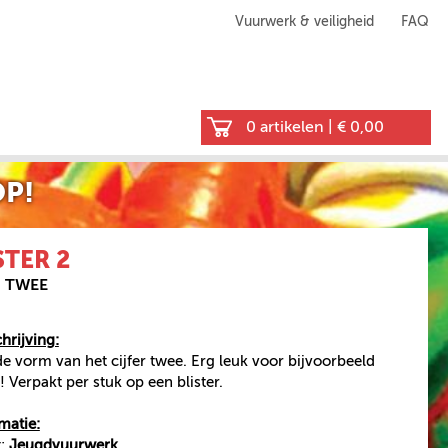
Vuurwerk & veiligheid
FAQ
0 artikelen
|
€ 0,00
P!
STER 2
R TWEE
rijving:
 de vorm van het cijfer twee. Erg leuk voor bijvoorbeeld
 Verpakt per stuk op een blister.
matie:
t:
Jeugdvuurwerk