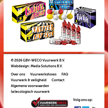
© 2026 GBV-WECO Vuurwerk B.V.
Webdesign
:
Media Solutions B.V.
Over ons
Vuurwerkshows
FAQ
Vuurwerk & veiligheid
Contact
Algemene voorwaarden
(w)ecologisch vuurwerk
Volg ons op: