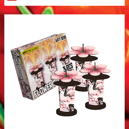
HELE ASSORTIMENT
NIEUW
GBV
FUNKE
EVOLUTION
ST8MENT
SPINNERS
KNALLERS
CRACKLING
FONTEINEN
STERRETJES
STADIONFAKKEL
DIVERSEN