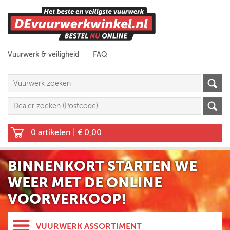
Vuurwerk & veiligheid
FAQ
0 artikelen
|
€ 0,00
BINNENKORT STARTEN WE
WEER MET DE ONLINE
VOORVERKOOP!
VUURWERK ASSORTIMENT