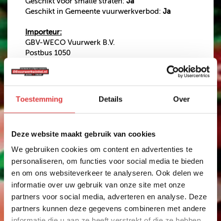
Geschikt voor smalle straten:
Ja
Geschikt in Gemeente vuurwerkverbod:
Ja
Importeur:
GBV-WECO Vuurwerk B.V.
Postbus 1050
3900 BB Veenendaal
The Netherlands
Toestemming
Details
Over
€ 4,99
Op voorraad?
Ja
Deze website maakt gebruik van cookies
Effect intensiteit
We gebruiken cookies om content en advertenties te
personaliseren, om functies voor social media te bieden
Anderen bekeken ook
en om ons websiteverkeer te analyseren. Ook delen we
informatie over uw gebruik van onze site met onze
partners voor social media, adverteren en analyse. Deze
partners kunnen deze gegevens combineren met andere
informatie die u aan ze heeft verstrekt of die ze hebben