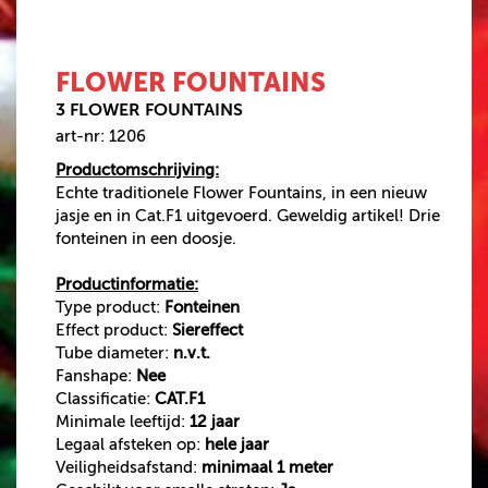
SINGLE SHOTS
VUURWERKPAKKET
FLOWER FOUNTAINS
CAT.F1 VUURWERK
3 FLOWER FOUNTAINS
BOMB BAGS
art-nr: 1206
VEILIGHEIDSARTIKELEN
Productomschrijving:
500 GRAM
Echte traditionele Flower Fountains, in een nieuw
jasje en in Cat.F1 uitgevoerd. Geweldig artikel! Drie
AANBIEDINGEN
fonteinen in een doosje.
Productinformatie:
VUURWERK
Type product:
Fonteinen
BESTELLEN
Effect product:
Siereffect
Tube diameter:
n.v.t.
VUURWERK AFHALEN
Fanshape:
Nee
VUURWERKBONNEN
Classificatie:
CAT.F1
INWISSELEN
Minimale leeftijd:
12 jaar
Legaal afsteken op:
hele jaar
Veiligheidsafstand:
minimaal 1 meter