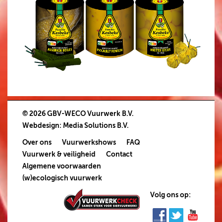
© 2026 GBV-WECO Vuurwerk B.V.
Webdesign
:
Media Solutions B.V.
Over ons
Vuurwerkshows
FAQ
Vuurwerk & veiligheid
Contact
Algemene voorwaarden
(w)ecologisch vuurwerk
Volg ons op: