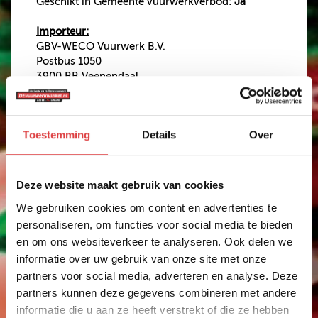
Geschikt in Gemeente vuurwerkverbod:
Ja
Importeur:
GBV-WECO Vuurwerk B.V.
Postbus 1050
3900 BB Veenendaal
The Netherlands
€ 7,99
Toestemming
Details
Over
Op voorraad?
Ja
Deze website maakt gebruik van cookies
Effect intensiteit
We gebruiken cookies om content en advertenties te
personaliseren, om functies voor social media te bieden
Anderen bekeken ook
en om ons websiteverkeer te analyseren. Ook delen we
informatie over uw gebruik van onze site met onze
partners voor social media, adverteren en analyse. Deze
partners kunnen deze gegevens combineren met andere
STERRETJES 30CM
informatie die u aan ze heeft verstrekt of die ze hebben