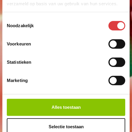
15 STERRETJES
verzameld op basis van uw gebruik van hun services.
art.nr: 1651
- meer info
Toestemmingsselectie
2
,50
Noodzakelijk
Voorkeuren
Statistieken
Marketing
Alles toestaan
Selectie toestaan