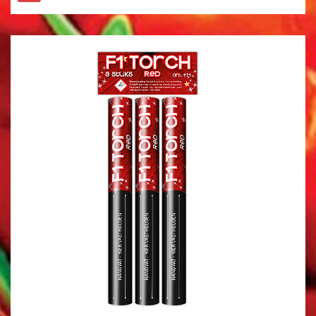
HELE ASSORTIMENT
NIEUW
GBV
FUNKE
EVOLUTION
ST8MENT
SPINNERS
KNALLERS
CRACKLING
FONTEINEN
STERRETJES
STADIONFAKKEL
DIVERSEN