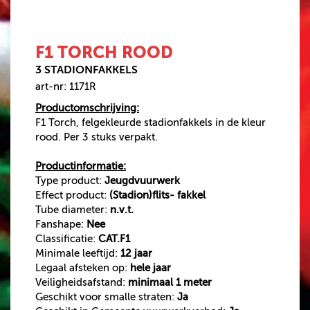
SINGLE SHOTS
VUURWERKPAKKET
F1 TORCH ROOD
CAT.F1 VUURWERK
3 STADIONFAKKELS
BOMB BAGS
art-nr: 1171R
VEILIGHEIDSARTIKELEN
Productomschrijving:
500 GRAM
F1 Torch, felgekleurde stadionfakkels in de kleur
rood. Per 3 stuks verpakt.
AANBIEDINGEN
Productinformatie:
Type product:
Jeugdvuurwerk
VUURWERK
Effect product:
(Stadion)flits- fakkel
BESTELLEN
Tube diameter:
n.v.t.
Fanshape:
Nee
VUURWERK AFHALEN
Classificatie:
CAT.F1
VUURWERKBONNEN
Minimale leeftijd:
12 jaar
INWISSELEN
Legaal afsteken op:
hele jaar
Veiligheidsafstand:
minimaal 1 meter
Geschikt voor smalle straten:
Ja