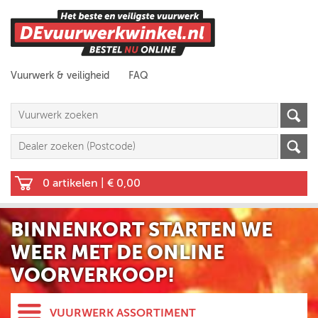
Vuurwerk & veiligheid
FAQ
0 artikelen
|
€ 0,00
BINNENKORT STARTEN WE
WEER MET DE ONLINE
VOORVERKOOP!
VUURWERK ASSORTIMENT