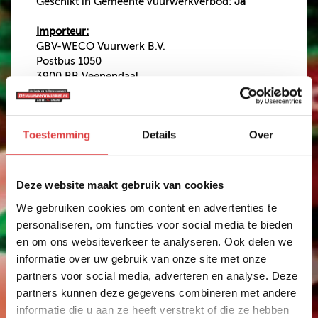
Geschikt in Gemeente vuurwerkverbod:
Ja
Importeur:
GBV-WECO Vuurwerk B.V.
Postbus 1050
3900 BB Veenendaal
The Netherlands
€ 4,99
Toestemming
Details
Over
Op voorraad?
Ja
Deze website maakt gebruik van cookies
Effect intensiteit
We gebruiken cookies om content en advertenties te
personaliseren, om functies voor social media te bieden
Anderen bekeken ook
en om ons websiteverkeer te analyseren. Ook delen we
informatie over uw gebruik van onze site met onze
partners voor social media, adverteren en analyse. Deze
partners kunnen deze gegevens combineren met andere
CIJFERSTER 6
informatie die u aan ze heeft verstrekt of die ze hebben