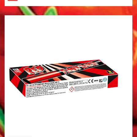
HELE ASSORTIMENT
NIEUW
GBV
FUNKE
EVOLUTION
ST8MENT
SPINNERS
KNALLERS
CRACKLING
FONTEINEN
STERRETJES
STADIONFAKKEL
DIVERSEN