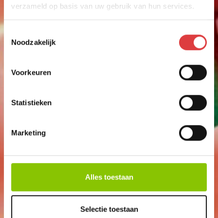
CIJFERSTER ZES
verzameld op basis van uw gebruik van hun services.
art.nr: 1606
- meer info
Toestemmingsselectie
1
,29
Noodzakelijk
Voorkeuren
Statistieken
Marketing
Alles toestaan
Selectie toestaan