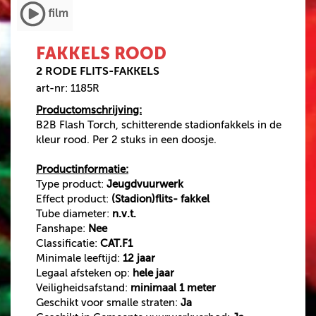
SINGLE SHOTS
VUURWERKPAKKET
FAKKELS ROOD
CAT.F1 VUURWERK
2 RODE FLITS-FAKKELS
BOMB BAGS
art-nr: 1185R
VEILIGHEIDSARTIKELEN
Productomschrijving:
500 GRAM
B2B Flash Torch, schitterende stadionfakkels in de
kleur rood. Per 2 stuks in een doosje.
AANBIEDINGEN
Productinformatie:
Type product:
Jeugdvuurwerk
VUURWERK
Effect product:
(Stadion)flits- fakkel
BESTELLEN
Tube diameter:
n.v.t.
Fanshape:
Nee
VUURWERK AFHALEN
Classificatie:
CAT.F1
VUURWERKBONNEN
Minimale leeftijd:
12 jaar
INWISSELEN
Legaal afsteken op:
hele jaar
Veiligheidsafstand:
minimaal 1 meter
Geschikt voor smalle straten:
Ja