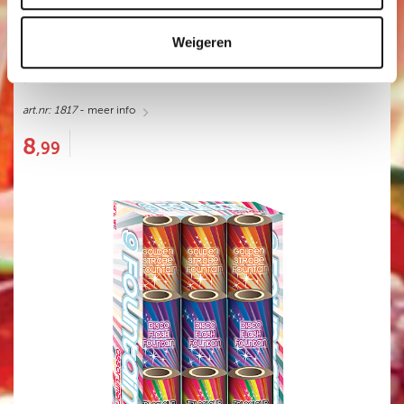
Weigeren
FOUNTAIN PACK
9 VULKANEN
art.nr: 1817
- meer info
8
,99