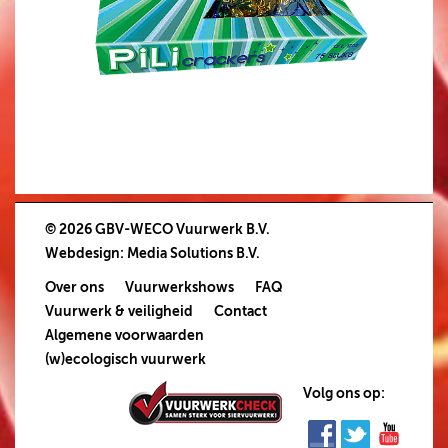
© 2026 GBV-WECO Vuurwerk B.V.
Webdesign
:
Media Solutions B.V.
Over ons
Vuurwerkshows
FAQ
Vuurwerk & veiligheid
Contact
Algemene voorwaarden
(w)ecologisch vuurwerk
Volg ons op: