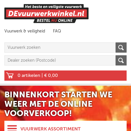
Vuurwerk & veiligheid
FAQ
0 artikelen
|
€ 0,00
BINNENKORT STARTEN WE
WEER MET DE ONLINE
VOORVERKOOP!
VUURWERK ASSORTIMENT