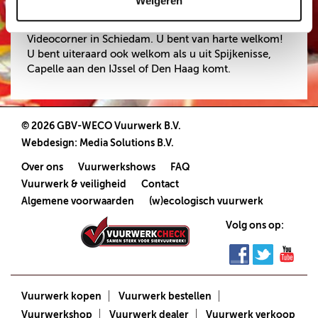
Komt u uit Rotterdam?
Weigeren
VUURWERK AFHALEN
Koop uw vuurwerk dan bij Vuurwerkwinkel Schiedam
VUURWERKBONNEN
Videocorner in Schiedam. U bent van harte welkom!
INWISSELEN
U bent uiteraard ook welkom als u uit Spijkenisse,
Capelle aan den IJssel of Den Haag komt.
© 2026 GBV-WECO Vuurwerk B.V.
Webdesign
:
Media Solutions B.V.
Over ons
Vuurwerkshows
FAQ
Vuurwerk & veiligheid
Contact
Algemene voorwaarden
(w)ecologisch vuurwerk
Volg ons op:
Vuurwerk kopen
Vuurwerk bestellen
Vuurwerkshop
Vuurwerk dealer
Vuurwerk verkoop