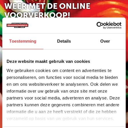
WEER MET DE ONLINE
VOORVERKOOP!
VUURWERK ASSORTIMENT
HELE ASSORTIMENT
Toestemming
Details
Over
NIEUW
GBV
Vuurwerk Rotterdam
Deze website maakt gebruik van cookies
FUNKE
We gebruiken cookies om content en advertenties te
Vuurwerk kopen in Rotterdam
personaliseren, om functies voor social media te bieden
PROLINE
Het mooiste vuurwerk koop je in de buurt van
en om ons websiteverkeer te analyseren. Ook delen we
Rotterdam bij Vuurwerkwinkel Schiedam
EVOLUTION
informatie over uw gebruik van onze site met onze
Videocorner. Wij zijn als vuurwerkdealer aangesloten
ST8MENT
partners voor social media, adverteren en analyse. Deze
bij devuurwerkwinkel.nl. Al jaren één van de grootste
partners kunnen deze gegevens combineren met andere
vuurwerk verkooppunten in de buurt van Rotterdam.
SPINNERS
informatie die u aan ze heeft verstrekt of die ze hebben
Vuurwerkwinkel Schiedam Videocorner is dé
KNALLERS
vuurwerkdealer voor de regio Schiedam,
verzameld op basis van uw gebruik van hun services.
Vlaardingen, Rotterdam en Maassluis. Ook veel
CRACKLING