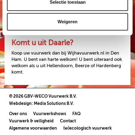
Ma. 29-12 08.00 - 20.00
Selectie toestaan
VUURWERKBONNEN
Di. 30-12 08.00 - 20.00
INWISSELEN
Wo. 31-12 08.00 - 15.00
Weigeren
0546-673199
WWW.WIJHAVUURWERK.NL
Komt u uit Daarle?
Koop uw vuurwerk dan bij Wijhavuurwerk.nl in Den
Ham. U bent van harte welkom! U bent uiteraard ook
welkom als u uit Hellendoorn, Beerze of Hardenberg
komt.
© 2026 GBV-WECO Vuurwerk B.V.
Webdesign
:
Media Solutions B.V.
Over ons
Vuurwerkshows
FAQ
Vuurwerk & veiligheid
Contact
Algemene voorwaarden
(w)ecologisch vuurwerk