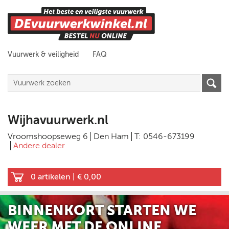
Vuurwerk & veiligheid
FAQ
Wijhavuurwerk.nl
Vroomshoopseweg 6
Den Ham
T: 0546-673199
Andere dealer
0 artikelen
|
€ 0,00
BINNENKORT STARTEN WE
WEER MET DE ONLINE