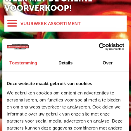
VOORVERKOOP!
VUURWERK ASSORTIMENT
HELE ASSORTIMENT
NIEUW
GBV
Vuurwerk Daarle
Toestemming
Details
Over
FUNKE
Vuurwerk kopen in Daarle
PROLINE
Het mooiste vuurwerk koop je in de buurt van Daarle
bij Wijhavuurwerk.nl. Wij zijn als vuurwerkdealer
EVOLUTION
Deze website maakt gebruik van cookies
aangesloten bij devuurwerkwinkel.nl. Al jaren één van
ST8MENT
We gebruiken cookies om content en advertenties te
de grootste vuurwerk verkooppunten in de buurt van
personaliseren, om functies voor social media te bieden
Daarle.
SPINNERS
Wijhavuurwerk.nl is dé vuurwerkdealer voor de regio
en om ons websiteverkeer te analyseren. Ook delen we
KNALLERS
Den Ham, Vroomshoop, Daarle en Westerhaar. Ook
informatie over uw gebruik van onze site met onze
veel mensen uit Ommen, Daarlerveen en Sibculo
partners voor social media, adverteren en analyse. Deze
CRACKLING
kopen vuurwerk bij Wijhavuurwerk.nl.
partners kunnen deze gegevens combineren met andere