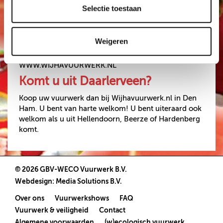
Openingstijden:
VUURWERKBONNEN
Selectie toestaan
Ma. 29-12 08.00 - 20.00
INWISSELEN
Di. 30-12 08.00 - 20.00
Wo. 31-12 08.00 - 15.00
Weigeren
0546-673199
WWW.WIJHAVUURWERK.NL
Komt u uit Daarlerveen?
Koop uw vuurwerk dan bij Wijhavuurwerk.nl in Den
Ham. U bent van harte welkom! U bent uiteraard ook
welkom als u uit Hellendoorn, Beerze of Hardenberg
komt.
© 2026 GBV-WECO Vuurwerk B.V.
Webdesign
:
Media Solutions B.V.
Over ons
Vuurwerkshows
FAQ
Vuurwerk & veiligheid
Contact
Algemene voorwaarden
(w)ecologisch vuurwerk