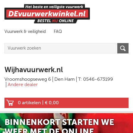
Vuurwerk & veiligheid
FAQ
Wijhavuurwerk.nl
Vroomshoopseweg 6
Den Ham
T: 0546-673199
Andere dealer
0 artikelen
|
€ 0,00
BINNENKORT STARTEN WE
WEER MET DE ONLINE