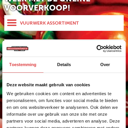
VOORVERKOOP!
VUURWERK ASSORTIMENT
HELE ASSORTIMENT
NIEUW
GBV
Vuurwerk Daarlerveen
FUNKE
Vuurwerk kopen in Daarlerveen
Toestemming
Details
Over
PROLINE
Het mooiste vuurwerk koop je in de buurt van
Daarlerveen bij Wijhavuurwerk.nl. Wij zijn als
EVOLUTION
Deze website maakt gebruik van cookies
vuurwerkdealer aangesloten bij devuurwerkwinkel.nl.
ST8MENT
Al jaren één van de grootste vuurwerk
We gebruiken cookies om content en advertenties te
verkooppunten in de buurt van Daarlerveen.
SPINNERS
personaliseren, om functies voor social media te bieden
Wijhavuurwerk.nl is dé vuurwerkdealer voor de regio
en om ons websiteverkeer te analyseren. Ook delen we
KNALLERS
Den Ham, Vroomshoop, Daarle en Westerhaar. Ook
informatie over uw gebruik van onze site met onze
veel mensen uit Ommen, Daarlerveen en Sibculo
CRACKLING
partners voor social media, adverteren en analyse. Deze
kopen vuurwerk bij Wijhavuurwerk.nl.
partners kunnen deze gegevens combineren met andere