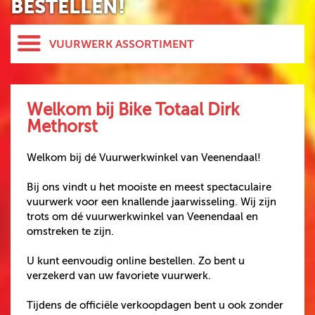
BESTELLEN!
VUURWERK ASSORTIMENT
HELE ASSORTIMENT
NIEUW
Welkom bij Bike Totaal Dirk
GBV
Methorst
EXPORTMEISTER
Welkom bij dé Vuurwerkwinkel van Veenendaal!
EVOLUTION
SPINNERS
Bij ons vindt u het mooiste en meest spectaculaire
vuurwerk voor een knallende jaarwisseling. Wij zijn
KNALLERS
trots om dé vuurwerkwinkel van Veenendaal en
omstreken te zijn.
CRACKLING
FONTEINEN
U kunt eenvoudig online bestellen. Zo bent u
verzekerd van uw favoriete vuurwerk.
STERRETJES
STADIONFAKKEL
Tijdens de officiële verkoopdagen bent u ook zonder