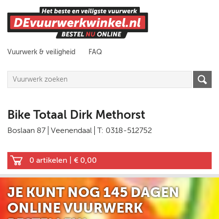
Vuurwerk & veiligheid
FAQ
Bike Totaal Dirk Methorst
Boslaan 87
Veenendaal
T: 0318-512752
0 artikelen
|
€ 0,00
JE KUNT NOG
145 DAGEN
ONLINE VUURWERK