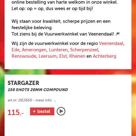
online bestelling van harte welkom in onze winkel.
DIVERSEN
Let op: op = op, dus wees er op tijd bij!
SINGLE SHOTS
Wij staan voor kwaliteit, scherpe prijzen en een
CAKES CAT.F2
feestelijke beleving.
Tot ziens bij de Vuurwerkwinkel van Veenendaal! 🎆
COMPOUND CAT.F2
Wij zijn de vuurwerkwinkel voor de regio
Veenendaal
,
VUURWERKPAKKET
Ede
,
Amerongen
,
Lunteren
,
Scherpenzeel
,
CAT.F1 VUURWERK
Renswoude
,
Leersum
,
Elst
,
Rhenen
en
Achterberg
VEILIGHEIDSARTIKELEN
500 GRAM
STARGAZER
AANBIEDINGEN
150 SHOTS 20MM COMPOUND
art.nr: DE2650
- meer info
VUURWERK
115
BESTELLEN
,-
VUURWERK AFHALEN
VUURWERKBONNEN