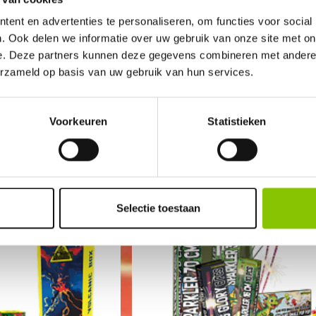
ent en advertenties te personaliseren, om functies voor social
. Ook delen we informatie over uw gebruik van onze site met on
e. Deze partners kunnen deze gegevens combineren met andere i
erzameld op basis van uw gebruik van hun services.
BOX
KIDS ASSORTMENT
KKET
173-DELIG VUURWERKPAKKET
Voorkeuren
Statistieken
art.nr: 1850
- meer info
14
,99
Selectie toestaan