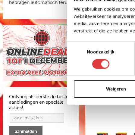
bedragen automatisch terug
We gebruiken cookies om cont
websiteverkeer te analyseren
media, adverteren en analys
verstrekt of die ze hebben v
EVO VOLCANIC 
Toestemmingsselectie
6-DELIG VUURWERKPA
Noodzakelijk
art.nr: 2221
- meer info
9
,99
Weigeren
Ontvang als eerste de beste
aanbiedingen en speciale
acties!