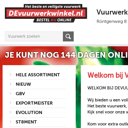
Vuurwerk
Röntgenweg 8
JE KUNT NOG
144 DAGEN
ONLI
Welkom bij 
HELE ASSORTIMENT
NIEUW
WELKOM BIJ DEVU
GBV
Wij bieden u een voll
EXPORTMEISTER
Het beste vuurwerk, 
Kijk snel voor onze
EVOLUTION
ST8MENT
Kom voor extra outl