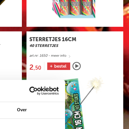
STERRETJES 16CM
E
40 STERRETJES
art.nr: 1650
- meer info
2
,50
Over