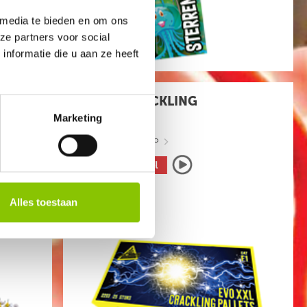
 media te bieden en om ons
ze partners voor social
nformatie die u aan ze heeft
EVO XXL CRACKLING
25 STUKS
Marketing
art.nr: 2203
- meer info
2
,50
Alles toestaan