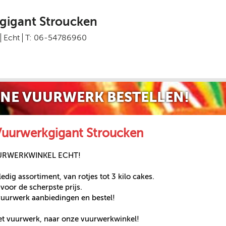
gigant Stroucken
Echt
T: 06-54786960
NE VUURWERK BESTELLEN!
Vuurwerkgigant Stroucken
URWERKWINKEL ECHT!
edig assortiment, van rotjes tot 3 kilo cakes.
voor de scherpste prijs.
 vuurwerk aanbiedingen en bestel!
et vuurwerk, naar onze vuurwerkwinkel!