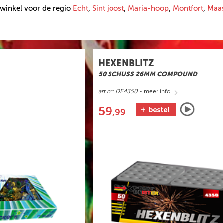
kwinkel voor de regio
Echt
,
Sint joost
,
Maria-hoop
,
Montfort
,
Maa
5
HEXENBLITZ
50 SCHUSS 26MM COMPOUND
art.nr: DE4350
- meer info
59
,99