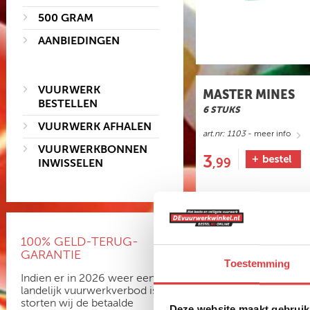
500 GRAM
AANBIEDINGEN
VUURWERK
MASTER MINES
BESTELLEN
6 STUKS
VUURWERK AFHALEN
art.nr: 1103
- meer info
VUURWERKBONNEN
3
,99
INWISSELEN
100% GELD-TERUG-
GARANTIE
Toestemming
Indien er in 2026 weer een
landelijk vuurwerkverbod is,
storten wij de betaalde
Deze website maakt gebruik