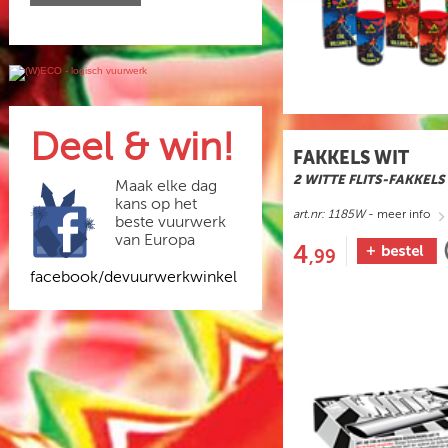
Deel & win!
FAKKELS WIT
2 WITTE FLITS-FAKKELS
Maak elke dag
kans op het
art.nr: 1185W
- meer info
beste vuurwerk
van Europa
4
,99
facebook/devuurwerkwinkel