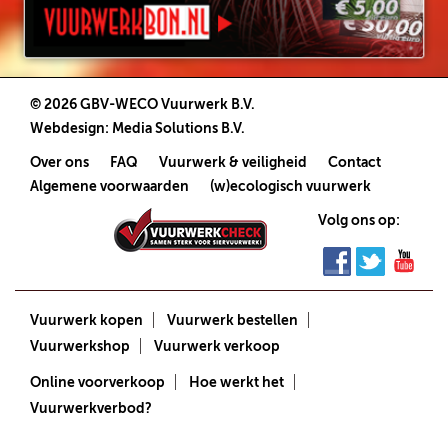
© 2026 GBV-WECO Vuurwerk B.V.
Webdesign
:
Media Solutions B.V.
Over ons
FAQ
Vuurwerk & veiligheid
Contact
Algemene voorwaarden
(w)ecologisch vuurwerk
Volg ons op:
Vuurwerk kopen
Vuurwerk bestellen
Vuurwerkshop
Vuurwerk verkoop
Online voorverkoop
Hoe werkt het
Vuurwerkverbod?