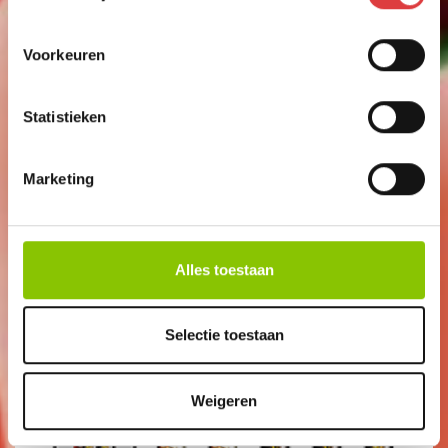
Voorkeuren
UN METRO
Statistieken
18-DELIG METERPAKKET
art.nr: 8023
- meer info
Marketing
24
,99
Alles toestaan
Selectie toestaan
Weigeren