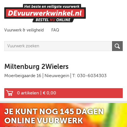
Vuurwerk & veiligheid
FAQ
Miltenburg 2Wielers
Moerbeigaarde 16
Nieuwegein
T: 030-6034303
0 artikelen
|
€ 0,00
JE KUNT NOG
145 DAGEN
ONLINE VUURWERK