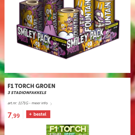
F1 TORCH GROEN
3 STADIONFAKKELS
art.nr: 1171G
- meer info
7
,99