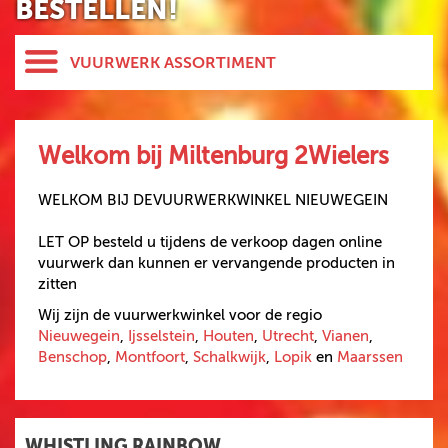
BESTELLEN!
VUURWERK ASSORTIMENT
HELE ASSORTIMENT
NIEUW
Welkom bij Miltenburg 2Wielers
GBV
ST8MENT
WELKOM BIJ DEVUURWERKWINKEL NIEUWEGEIN
SPINNERS
LET OP besteld u tijdens de verkoop dagen online
vuurwerk dan kunnen er vervangende producten in
KNALLERS
zitten
CRACKLING
Wij zijn de vuurwerkwinkel voor de regio
FONTEINEN
Nieuwegein
,
Ijsselstein
,
Houten
,
Utrecht
,
Vianen
,
Benschop
,
Montfoort
,
Schalkwijk
,
Lopik
en
Maarssen
STERRETJES
STADIONFAKKEL
DIVERSEN
WHISTLING RAINBOW