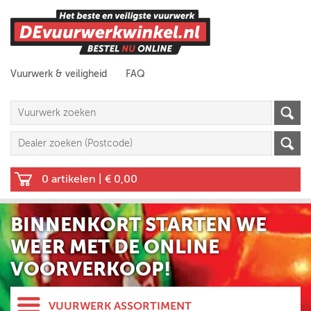
Vuurwerk & veiligheid
FAQ
0 artikelen
|
€ 0,00
BINNENKORT STARTEN WE
WEER MET DE ONLINE
VOORVERKOOP!
VUURWERK ASSORTIMENT