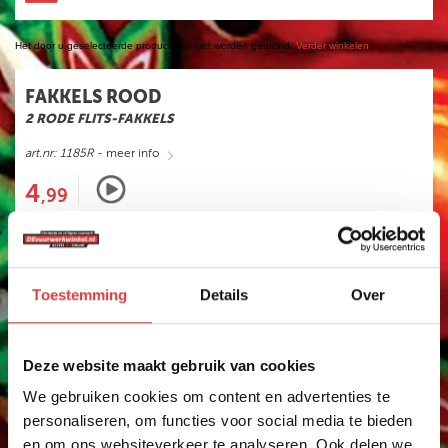
HELE ASSORTIMENT
Het door u geselecteerde product kan niet worden getoond.
Verder winkelen
NIEUW
FAKKELS ROOD
GBV
2 RODE FLITS-FAKKELS
FUNKE
art.nr: 1185R
- meer info
EVOLUTION
4
,99
ST8MENT
SPINNERS
KNALLERS
CRACKLING
Toestemming
Details
Over
FONTEINEN
STERRETJES
Deze website maakt gebruik van cookies
STADIONFAKKEL
We gebruiken cookies om content en advertenties te
personaliseren, om functies voor social media te bieden
DIVERSEN
en om ons websiteverkeer te analyseren. Ook delen we