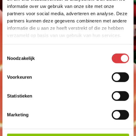
SINGLE SHOTS
informatie over uw gebruik van onze site met onze
VUURWERKPAKKET
partners voor social media, adverteren en analyse. Deze
partners kunnen deze gegevens combineren met andere
CAT.F1 VUURWERK
informatie die u aan ze heeft verstrekt of die ze hebben
BOMB BAGS
verzameld op basis van uw gebruik van hun services.
VEILIGHEIDSARTIKELEN
Toestemmingsselectie
500 GRAM
PLASTIC ROCKET BOMB
Noodzakelijk
48 SHOTS + RAKET
AANBIEDINGEN
art.nr: 1785
- meer info
Voorkeuren
2
VUURWERK
,50
BESTELLEN
Statistieken
VUURWERK AFHALEN
EVO XXL CRACKLING
VUURWERKBONNEN
Marketing
25 STUKS
INWISSELEN
art.nr: 2203
- meer info