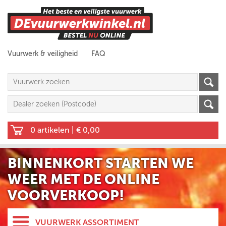
Vuurwerk & veiligheid
FAQ
0 artikelen
|
€ 0,00
BINNENKORT STARTEN WE
WEER MET DE ONLINE
VOORVERKOOP!
VUURWERK ASSORTIMENT