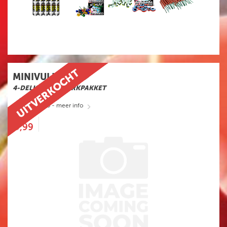
MINIVULKANE
4-DELIG VUURWERKPAKKET
art.nr: FF6515
- meer info
5
,99