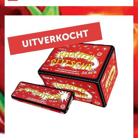
HELE ASSORTIMENT
NIEUW
GBV
FUNKE
EVOLUTION
ST8MENT
SPINNERS
KNALLERS
CRACKLING
FONTEINEN
STERRETJES
STADIONFAKKEL
DIVERSEN