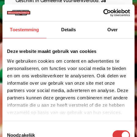
Geschikt in Gemeente vuurwerkverbod:
Ja
Importeur:
GBV-WECO Vuurwerk B.V.
Postbus 1050
Toestemming
Details
Over
3900 BB Veenendaal
The Netherlands
Deze website maakt gebruik van cookies
€ 3,99
We gebruiken cookies om content en advertenties te
personaliseren, om functies voor social media te bieden
Op voorraad?
Ja
en om ons websiteverkeer te analyseren. Ook delen we
Effect intensiteit
informatie over uw gebruik van onze site met onze
partners voor social media, adverteren en analyse. Deze
partners kunnen deze gegevens combineren met andere
Anderen bekeken ook
informatie die u aan ze heeft verstrekt of die ze hebben
verzameld op basis van uw gebruik van hun services.
Toestemmingsselectie
GROUND SPINNERS
Noodzakelijk