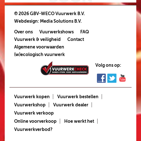
© 2026 GBV-WECO Vuurwerk B.V.
Webdesign
:
Media Solutions B.V.
Over ons
Vuurwerkshows
FAQ
Vuurwerk & veiligheid
Contact
Algemene voorwaarden
(w)ecologisch vuurwerk
Volg ons op:
Vuurwerk kopen
Vuurwerk bestellen
Vuurwerkshop
Vuurwerk dealer
Vuurwerk verkoop
Online voorverkoop
Hoe werkt het
Vuurwerkverbod?