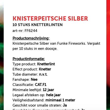
SINGLE SHOTS
VUURWERKPAKKET
KNISTERPEITSCHE SILBER
CAT.F1 VUURWERK
10 STUKS KNETTERLINTEN
BOMB BAGS
art-nr: FF6244
VEILIGHEIDSARTIKELEN
Productomschrijving:
500 GRAM
Knisterpeitsche Silber van Funke Fireworks. Verpakt
per 10 stuks in een doosje.
AANBIEDINGEN
Productinformatie:
Type product:
Knetterlint
VUURWERK
Effect product:
Knetter
BESTELLEN
Tube diameter:
n.v.t.
Fanshape:
Nee
VUURWERK AFHALEN
Classificatie:
CAT.F1
VUURWERKBONNEN
Minimale leeftijd:
12 jaar
INWISSELEN
Legaal afsteken op:
hele jaar
Veiligheidsafstand:
minimaal 1 meter
Geschikt voor smalle straten:
Ja