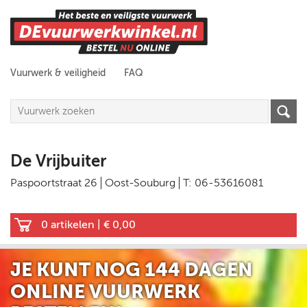
Vuurwerk & veiligheid
FAQ
De Vrijbuiter
Paspoortstraat 26
Oost-Souburg
T: 06-53616081
0 artikelen
|
€ 0,00
JE KUNT NOG
144 DAGEN
ONLINE VUURWERK