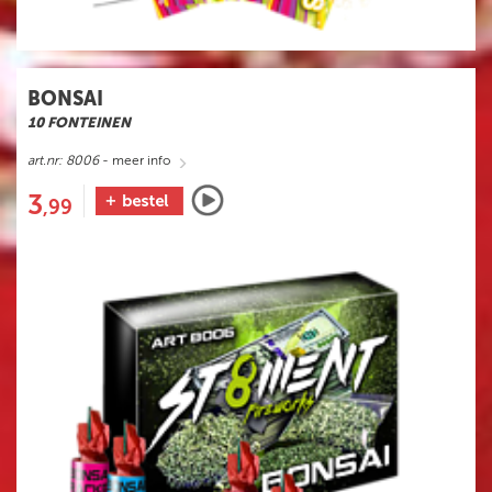
BONSAI
10 FONTEINEN
art.nr: 8006
- meer info
3
,99