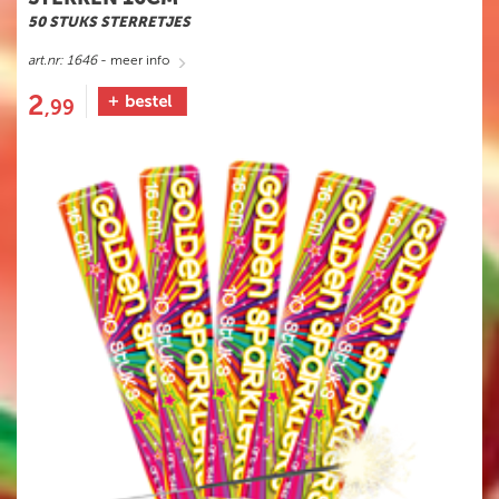
50 STUKS STERRETJES
art.nr: 1646
- meer info
2
,99