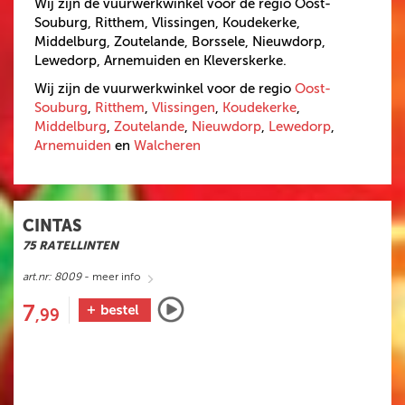
Wij zijn de vuurwerkwinkel voor de regio Oost-
STERRETJES
Souburg, Ritthem, Vlissingen, Koudekerke,
Middelburg, Zoutelande, Borssele, Nieuwdorp,
STADIONFAKKEL
Lewedorp, Arnemuiden en Kleverskerke.
DIVERSEN
Wij zijn de vuurwerkwinkel voor de regio
Oost-
SINGLE SHOTS
Souburg
,
Ritthem
,
Vlissingen
,
Koudekerke
,
Middelburg
,
Zoutelande
,
Nieuwdorp
,
Lewedorp
,
VUURWERKPAKKET
Arnemuiden
en
Walcheren
CAT.F1 VUURWERK
BOMB BAGS
VEILIGHEIDSARTIKELEN
CINTAS
75 RATELLINTEN
500 GRAM
art.nr: 8009
- meer info
AANBIEDINGEN
7
,99
VUURWERK
BESTELLEN
VUURWERK AFHALEN