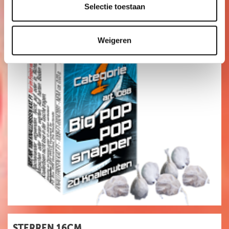
0
,99
Selectie toestaan
Weigeren
STERREN 16CM