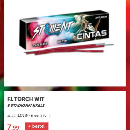
VUURWERKBONNEN
INWISSELEN
F1 TORCH WIT
3 STADIONFAKKELS
art.nr: 1171W
- meer info
7
,99