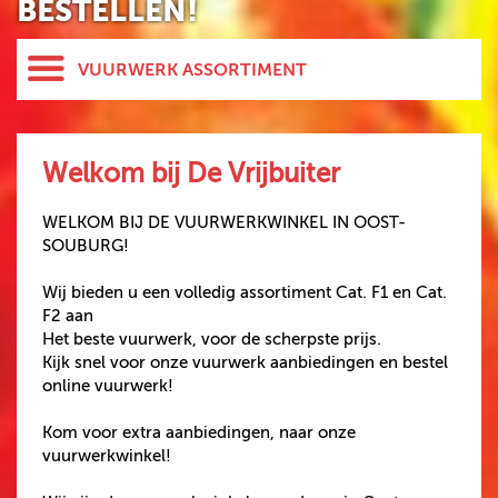
BESTELLEN!
VUURWERK ASSORTIMENT
HELE ASSORTIMENT
NIEUW
Welkom bij De Vrijbuiter
GBV
FUNKE
WELKOM BIJ DE VUURWERKWINKEL IN OOST-
SOUBURG!
PROLINE
Wij bieden u een volledig assortiment Cat. F1 en Cat.
EVOLUTION
F2 aan
ST8MENT
Het beste vuurwerk, voor de scherpste prijs.
Kijk snel voor onze vuurwerk aanbiedingen en bestel
SPINNERS
online vuurwerk!
KNALLERS
Kom voor extra aanbiedingen, naar onze
CRACKLING
vuurwerkwinkel!
FONTEINEN