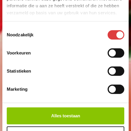
informatie die u aan ze heeft verstrekt of die ze hebben
verzameld op basis van uw gebruik van hun services.
Toestemmingsselectie
Noodzakelijk
Voorkeuren
Statistieken
Marketing
BIG POP-POP
20 KNALERWTEN
Alles toestaan
art.nr: 1088
- meer info