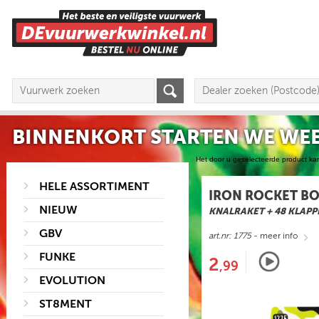
BINNENKORT STARTEN WE WEE
Het door u geselecteerde product ka
HELE ASSORTIMENT
IRON ROCKET B
NIEUW
KNALRAKET + 48 KLAPP
GBV
art.nr: 1775
- meer info
FUNKE
2
,99
EVOLUTION
ST8MENT