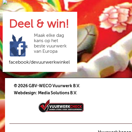
Deel & win!
Maak elke dag
kans op het
beste vuurwerk
van Europa
facebook/devuurwerkwinkel
© 2026 GBV-WECO Vuurwerk B.V.
Webdesign
:
Media Solutions B.V.