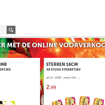
R MET DE ONLINE VOORVERKOO
n niet worden getoond.
Verder winkelen
OMB
STERREN 16CM
ERTJES
50 STUKS STERRETJES
art.nr: 1646
- meer info
2
,99