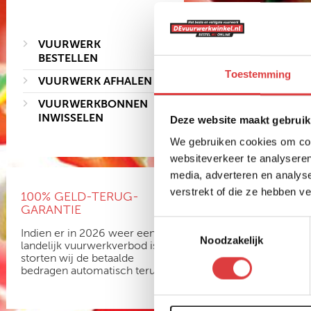
VUURWERK
BESTELLEN
Toestemming
VUURWERK AFHALEN
VUURWERKBONNEN
INWISSELEN
Deze website maakt gebruik
We gebruiken cookies om cont
websiteverkeer te analyseren
media, adverteren en analys
verstrekt of die ze hebben v
100% GELD-TERUG-
GARANTIE
Toestemmingsselectie
Indien er in 2026 weer een
Noodzakelijk
landelijk vuurwerkverbod is,
storten wij de betaalde
bedragen automatisch terug