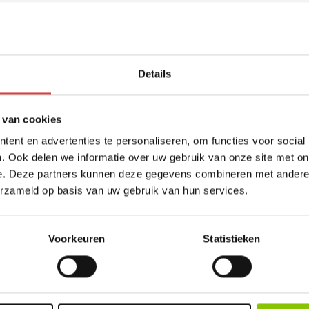
Anderen bekeken ook
Details
AIR SCREAMERS
24 LUCHTHUILERS
 van cookies
art.nr: 1120
- meer info
ent en advertenties te personaliseren, om functies voor social
. Ook delen we informatie over uw gebruik van onze site met on
2
,99
e. Deze partners kunnen deze gegevens combineren met andere i
erzameld op basis van uw gebruik van hun services.
Voorkeuren
Statistieken