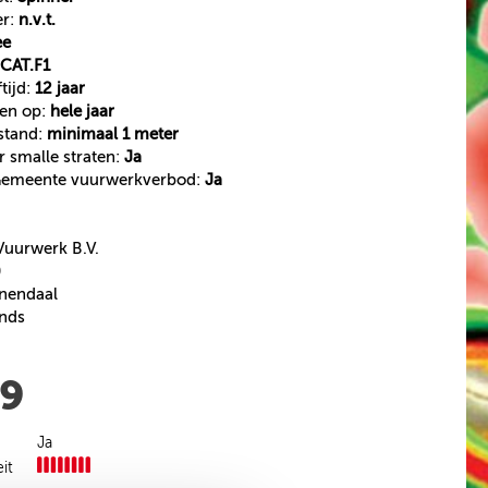
er:
n.v.t.
ee
CAT.F1
tijd:
12 jaar
ken op:
hele jaar
fstand:
minimaal 1 meter
r smalle straten:
Ja
 Gemeente vuurwerkverbod:
Ja
urwerk B.V.
0
nendaal
ands
99
Ja
eit