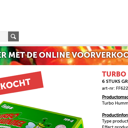
R MET DE ONLINE VOORVERKOO
TURBO
6 STUKS 
art-nr: FF62
Productomsch
Turbo Hummel
Productinfor
Type produc
Effect produ