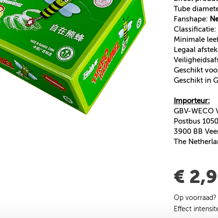
Tube diamet
Fanshape:
N
Classificatie:
Minimale leef
Legaal afste
Veiligheidsa
Geschikt voo
Geschikt in
Importeur:
GBV-WECO Vu
Postbus 105
3900 BB Vee
The Netherl
€ 2,
Op voorraad?
Effect intensit