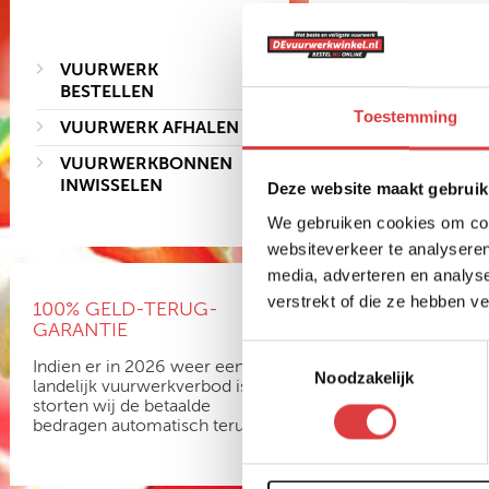
VUURWERK
BESTELLEN
Toestemming
VUURWERK AFHALEN
FEESTFONTEIN
VUURWERKBONNEN
3 STUKS + HOUDER
INWISSELEN
Deze website maakt gebruik
art.nr: 1674
- meer info
We gebruiken cookies om cont
websiteverkeer te analyseren
2
,99
media, adverteren en analys
verstrekt of die ze hebben v
100% GELD-TERUG-
GARANTIE
Toestemmingsselectie
Indien er in 2026 weer een
Noodzakelijk
landelijk vuurwerkverbod is,
storten wij de betaalde
bedragen automatisch terug