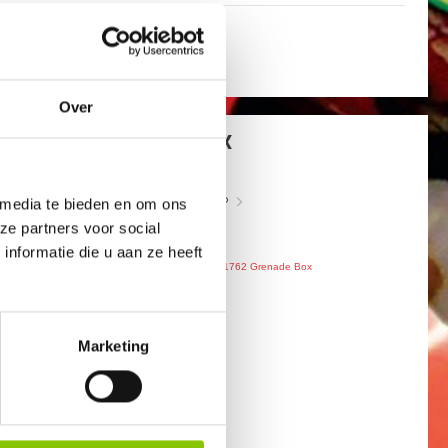
Over
GRENADE BOX
10 BOMB BAGS
art.nr: 1762
- meer info
 media te bieden en om ons
ze partners voor social
1
,99
nformatie die u aan ze heeft
Marketing