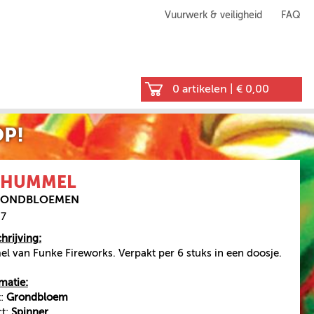
Vuurwerk & veiligheid
FAQ
0 artikelen
|
€ 0,00
P!
 HUMMEL
GRONDBLOEMEN
27
rijving:
 van Funke Fireworks. Verpakt per 6 stuks in een doosje.
matie:
t:
Grondbloem
ct:
Spinner