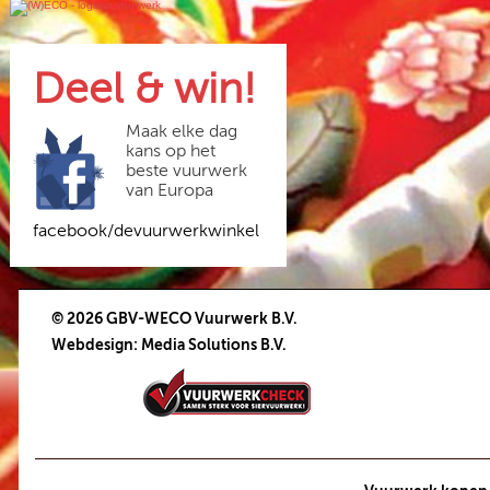
Deel & win!
Maak elke dag
kans op het
beste vuurwerk
van Europa
facebook/devuurwerkwinkel
© 2026 GBV-WECO Vuurwerk B.V.
Webdesign
:
Media Solutions B.V.